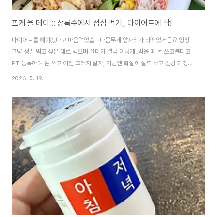
포케 올 데이 :: 상록수에서 점심 먹기_ 다이어트에 딱!
다이어트를 해야겠다고 마음먹었습니다몸무게 앞자리가 바뀌었거든요 엉엉
그냥 정말 먹고 싶은 대로 먹으며 살다가 결국 이렇게..먹을 때 돈 쓰고뺀다고
PT 등록하며 돈 쓰고 이젠 그러지 말자, 이번엔 확실히 살도 빼고 건강도 챙기
자 다짐해 봅니다 ! PT 1회 차 -솔직히 첫 수업 듣고는 클린~한 음식 먹어야
2026. 5. 19.
죠?!뭐 먹을까 고민하다가 상록수에 포케올데이가 새로 오픈한 게 생각났어요!
포케올데이 안산상록수역점 경기 안산시 상록구 용신로 387 오래된 건물이지
만 2층으로 올라가면 쨔잔 - 이렇게 깔끔한 매장이 있어요!12시에 가니 아직은
한산했는데요, 주문하고 기다리는 동안 손님들이 많이 오시더라고요.그런데 저
희만 한국인이었고 모두 외국인이어서 마치 우리가 여행 온 기분이 들었어요 :)
상..