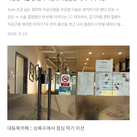
3cm 조금 넘는 점막하 자궁근종을 자궁경 시술로 제거하기로 했다.진료 ->
진단 -> 시술 결정했던 첫 번째 이야기는 👇🏻 여자라서, 감기처럼 흔한 질병?!
자궁근종 제거한 이야기 1두 번의 출산을 겪고 나서 월경이 시작될 때마다 많이
신경 쓰였다. 월경혈이 너무 많다..낮에 일상생활 할 때는 탐폰을 해도 생리대
2026. 3. 23.
중형 사이즈를 해야 했고,밤에는 하늘 보고 똑바로 누워 잘hellochacha.com
의사 선생님 진료와 상담을 마치고 수술 전 검사를 했다. 피검사 + 소변 검사 +
엑스레이 촬영 + 심전도 검사까지.결과는 다음 진료 때 알 수 있다고 했다. 이렇
게 검사 후 진료비는 136,850원이 나왔고 실비 청구 후 받은 금액은
121,724원 자궁근종 자궁경 시술은 생리 끝난 직후에 하는 ..
대동북카페 :: 상록수에서 점심 먹기 미션