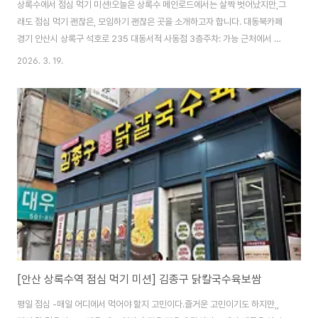
상록수에서 점심 먹기 미션!오늘은 상록수 메인로드에서는 살짝 벗어났지만,그
래도 점심 먹기 괜찮은, 모임하기 괜찮은 곳을 소개하고자 합니다. 대동북카페
경기 안산시 상록구 석호로 235 대동서적 사동점 3층주차: 가능 근처에서 강
의를 듣고 점심 먹으러 대동서적 3층으로 갔어요.조용하고 식사류도 깔끔하거
2026. 3. 19.
든요. 식사류만 파는 게 아닌 음료도 함께 파는 북카페 형태여서 내부에 들어서
면 책이 먼저 보입니다. 뒤쪽으로는 룸도 있어서 모임 때 단독으로 이용할 수도
있어요.별도의 추가요금은 없습니다. 창이 크게 있어서 밝은 날엔 자연광이 참
잘 들어오네요 :)오늘도 한산했어요. 대동북카페 메뉴판이에요 -미역국정식,
연어덮밥, 돈가스, 파스타 등을 많이 드시는 것 같았어요.인기메뉴! ..
[안산 상록수역 점심 먹기 미션] 김종구 닭칼국수육보쌈
평일 점심 -매일 어디에서 먹어야 할지 고민이다.즐거운 고민이기도 하지만,,