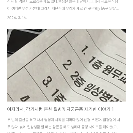
진짜 뭘 먹을지 모르겠을 때도 있다.술집은 많은데 말이지.그래서 새로운 식당
이 생기면 우선 가본다! 그래서 지난주에 우리가 새로 간 곳은?![김종구 닭칼국
수육보쌈 안산 본오점] 메뉴가 많다!!!우리는 우선 대표메뉴에서 골랐다. 반마
2026. 3. 16.
리 닭칼국수 1 + 반마리 닭곰탕 1 = 19,800원 기본 반찬은 김치랑 빨간 어묵 -
와..근데 양 진짜 많다!뚝배기 크기가 엄청 큰데, 거기에 국물도 고기도 푸짐하
게 담겨있다.요즘 뚝배기를 작은 거로 하고 가득 담아서 많이 보이게 하는 식당
도 많은데 여긴 정말 큰 거 쓰시는구나.. 쌀쌀한 날,뜨끈ㅡ한 국물이 땡기는 날
가고 싶은 식당이 생겼다! 다음에는 수육보쌈 먹어봐야지 😎
여자라서, 감기처럼 흔한 질병?! 자궁근종 제거한 이야기 1
두 번의 출산을 겪고 나서 월경이 시작될 때마다 많이 신경 쓰였다. 월경혈이 너
무 많다..낮에 일상생활 할 때는 탐폰을 해도 생리대 중형 사이즈를 해야 했고,