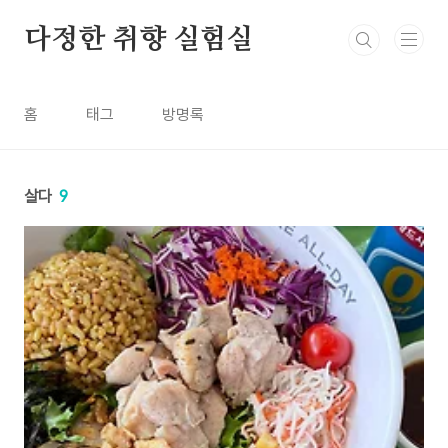
본문 바로가기
다정한 취향 실험실
홈
태그
방명록
살다
9