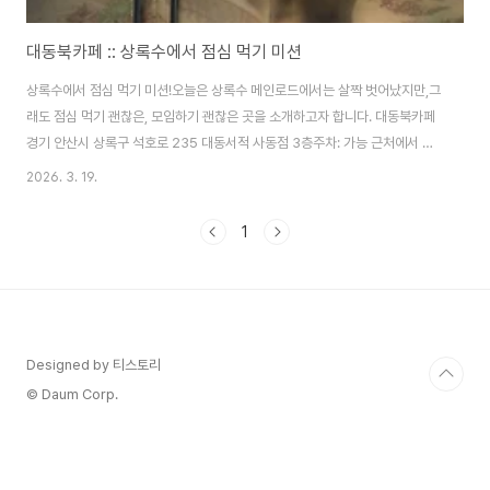
대동북카페 :: 상록수에서 점심 먹기 미션
상록수에서 점심 먹기 미션!오늘은 상록수 메인로드에서는 살짝 벗어났지만,그
래도 점심 먹기 괜찮은, 모임하기 괜찮은 곳을 소개하고자 합니다. 대동북카페
경기 안산시 상록구 석호로 235 대동서적 사동점 3층주차: 가능 근처에서 강
의를 듣고 점심 먹으러 대동서적 3층으로 갔어요.조용하고 식사류도 깔끔하거
2026. 3. 19.
든요. 식사류만 파는 게 아닌 음료도 함께 파는 북카페 형태여서 내부에 들어서
면 책이 먼저 보입니다. 뒤쪽으로는 룸도 있어서 모임 때 단독으로 이용할 수도
1
있어요.별도의 추가요금은 없습니다. 창이 크게 있어서 밝은 날엔 자연광이 참
잘 들어오네요 :)오늘도 한산했어요. 대동북카페 메뉴판이에요 -미역국정식,
연어덮밥, 돈가스, 파스타 등을 많이 드시는 것 같았어요.인기메뉴! ..
Designed by 티스토리
© Daum Corp.