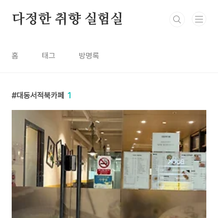
본문 바로가기
다정한 취향 실험실
홈
태그
방명록
대동서적북카페
1