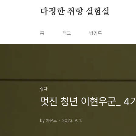
본문 바로가기
다정한 취향 실험실
홈
태그
방명록
살다
멋진 청년 이현우군_ 4
by 차몬드
2023. 9. 1.