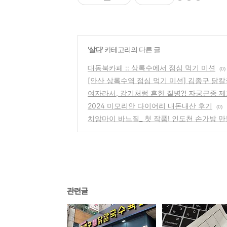
'
살다
' 카테고리의 다른 글
대동북카페 :: 상록수에서 점심 먹기 미션
(0)
[안산 상록수역 점심 먹기 미션] 김종구 닭
여자라서, 감기처럼 흔한 질병?! 자궁근종 제
2024 미모리안 다이어리 내돈내산 후기
(0)
치앙마이 바느질_ 첫 작품! 인도천 손가방 
관련글