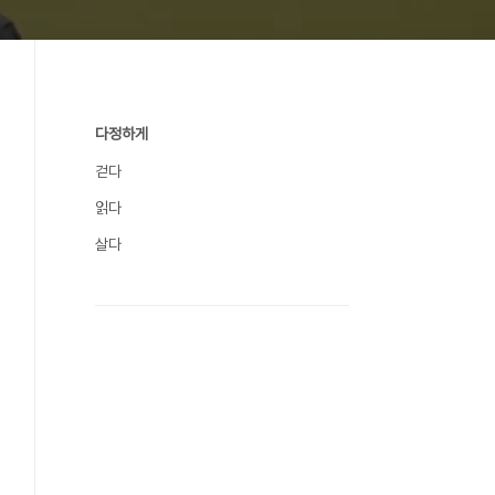
다정하게
걷다
읽다
살다