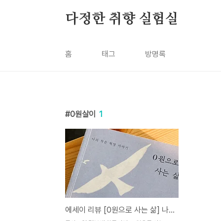
본문 바로가기
다정한 취향 실험실
홈
태그
방명록
0원살이
1
에세이 리뷰 [0원으로 사는 삶] 나의 작은 혁명 이야기_ 박정미 지음 / 들녘