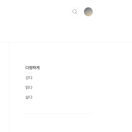
다정하게
걷다
읽다
살다