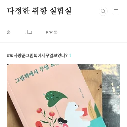
본문 바로가기
다정한 취향 실험실
홈
태그
방명록
책사랑꾼그림책에서무얼보았나?
1