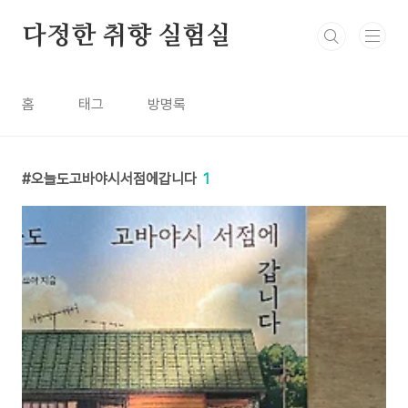
본문 바로가기
다정한 취향 실험실
홈
태그
방명록
오늘도고바야시서점에갑니다
1