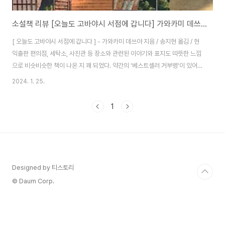
소설책 리뷰 [오늘도 고바야시 서점에 갑니다] 가와카미 데쓰야 지음 :: 저도 꼭 한 번 가보고 싶어요!
[ 오늘도 고바야시 서점에 갑니다 ] - 가와카미 데쓰야 지음 / 송지현 옮김 / 현
익출판 편의점, 세탁소, 사진관 등 장소와 관련된 이야기와 표지도 따뜻한 느낌
으로 비슷비슷한 책이 나온 지 꽤 되었다. 약간의 '베스트셀러 거부병'이 있어서
일까, 이미 읽고 싶다고 리스트업 해둔 책이 많아서일까, 약간 의도적으로 읽지
2024. 1. 25.
않고 있던 책들. 그러다 밀리의 서재에서 계속 베스트셀러에 있길래 '얼마나 재
미있길래?' 하면서 읽어본 책이 [ 불편한 편의점 ]이었다. 궁금한 마음이 계속
1
생겨서 재미있게 읽었던 기억이다. 그게 마지막이었다. 그런데 같이 도서관에
서 책을 읽던 G친구 엄마가 읽어보라며 건네준 책.[ 오늘도 고바야시 서점에
갑니다 ] 서점, 이라는 키워드를 보면 우선 반응한다. 궁금해지고. 읽어보면 아..
Designed by 티스토리
© Daum Corp.