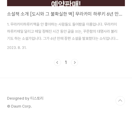
소설책 소개 [도시와 그 불확실한 벽] 무라카미 하루키 6년 만의 신작!
1. 무라카미하루키책을 안 좋아하는 사람들도 들어봤을 이름입니다. 무라카미
하루키매일 달리고 매일 정해진 시간 동안 글을 쓰는, 꾸준함의 대명사라 불리
기도 하는 소설가입니다. 그가 6년 만에 장편 소설을 발표했다는 소식입니다!
2023년 9월 6일 공식 발간일인데요, 미리 선예약을 받고 있습니다. 아무래도
2023. 8. 31.
인기 작가이다 보니 판매량에 대한 출판사의 기대가 크겠죠. 이번 작품 [도시와
그 불확실한 벽]은 문학동네에서 발간됩니다. 신간이 나올 때 출판사에서 이벤
1
트를 준비하는데 이번엔 동네서점 에디션이 따로 나왔습니다.2. 동네서점 에디
션+ Only 동네서점 :: 동네서점 에디션 구매 시 특전2-1. 동네서점 에디션만의
표지초판 한정으로 표지가 양장으로 제작되었나 봅니다. 그리고 온라인 서점
및 대형서점에서 ..
Designed by 티스토리
© Daum Corp.