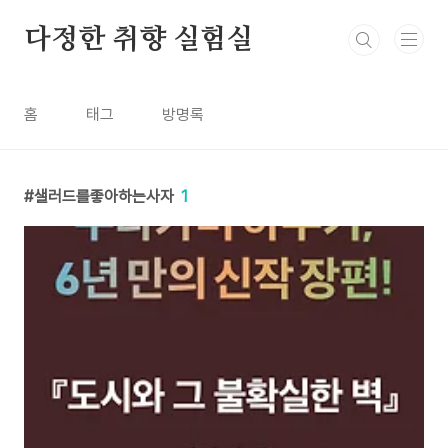
본문 바로가기
다정한 취향 실험실
홈
태그
방명록
샐러드를좋아하는사자
1