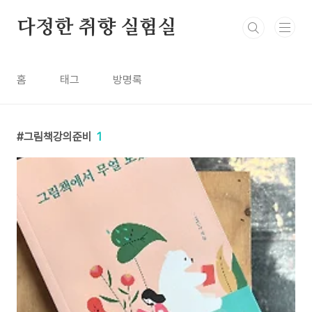
본문 바로가기
다정한 취향 실험실
홈
태그
방명록
그림책강의준비
1