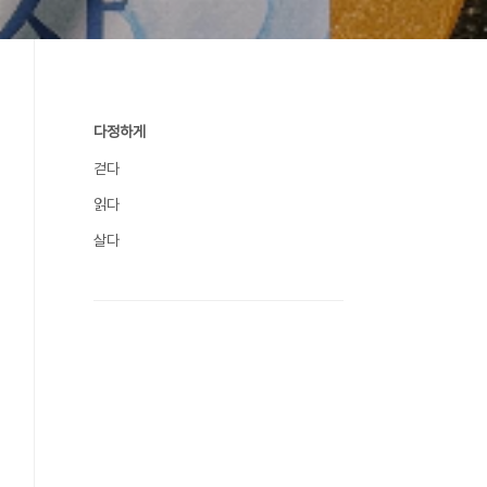
다정하게
걷다
읽다
살다