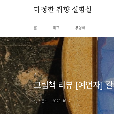
본문 바로가기
다정한 취향 실험실
홈
태그
방명록
읽다
그림책 리뷰 [예언자] 칼
by 차몬드
2023. 10. 7.